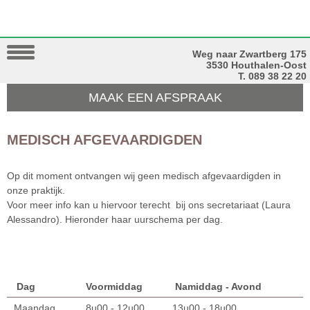
Weg naar Zwartberg 175
3530 Houthalen-Oost
T. 089 38 22 20
MAAK EEN AFSPRAAK
MEDISCH AFGEVAARDIGDEN
Op dit moment ontvangen wij geen medisch afgevaardigden in
onze praktijk.
Voor meer info kan u hiervoor terecht bij ons secretariaat (Laura
Alessandro). Hieronder haar uurschema per dag.
Dag
Voormiddag
Namiddag - Avond
Maandag
8u00 - 12u00
13u00 - 18u00